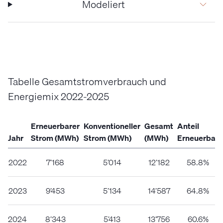
Modeliert
Tabelle Gesamtstromverbrauch und
Energiemix 2022-2025
Erneuerbarer
Konventioneller
Gesamt
Anteil
Jahr
Strom (MWh)
Strom (MWh)
(MWh)
Erneuerbar
2022
7’168
5’014
12’182
58.8%
2023
9’453
5’134
14’587
64.8%
2024
8’343
5’413
13’756
60.6%