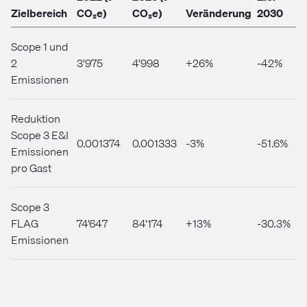
Zielbereich
CO₂e)
CO₂e)
Veränderung
2030
Scope 1 und
2
3'975
4'998
+26%
-42%
Emissionen
Reduktion
Scope 3 E&I
0.001374
0.001333
-3%
-51.6%
Emissionen
pro Gast
Scope 3
FLAG
74'647
84'174
+13%
-30.3%
Emissionen