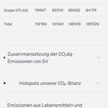
Scope 3 FLAG
74’647
85’010
85’453
84’174
Total
119’169
131’941
136’916
136’529
Zusammensetzung der CO₂äq-
Emissionen von SV
Hotspots unserer CO₂-Bilanz
Emissionen aus Lebensmitteln und