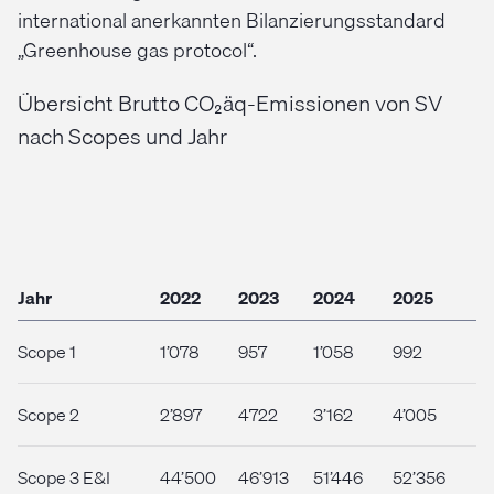
international anerkannten Bilanzierungsstandard
„Greenhouse gas protocol“.
Übersicht Brutto CO₂äq-Emissionen von SV
nach Scopes und Jahr
Jahr
2022
2023
2024
2025
Scope 1
1’078
957
1’058
992
Scope 2
2’897
4722
3’162
4’005
Scope 3 E&I
44’500
46’913
51’446
52’356